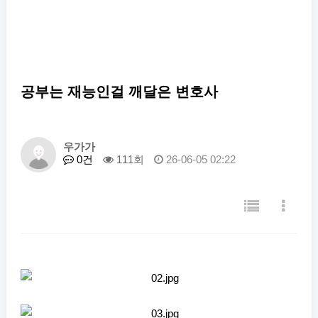
공부는 재능인걸 깨달은 변호사
우가가
0건
111회
26-06-05 02:22