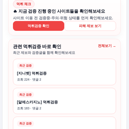
먹튀 체크
🔥 지금 검증 진행 중인 사이트들을 확인해보세요
사이트 이용 전 검증중·주의·위험 상태를 먼저 확인해보세요.
먹튀검증 확인
피해 제보 보기
전체보기 →
관련 먹튀검증 바로 확인
최근 제보와 검증글을 함께 확인해보세요
최근 검증
[지니벳] 먹튀검증
조회 224 · 댓글 2
최근 검증
[알에스카지노] 먹튀검증
조회 183 · 댓글 2
최근 검증