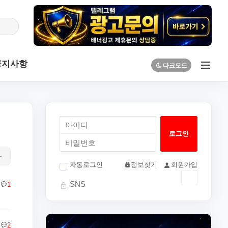
공지사항
자동로그인
정보찾기
회원가입
SNS
1
2