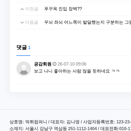
이전글
푸꾸옥 진입 장벽??
다음글
우뇌 좌뇌 어느쪽이 발달했는지 구분하는 그
댓글
1
공감회원
26-07-10 09:06
보고 나니 좋아하는 사람 많을 듯하네요 ㅋㅋ
상호명: 먹튀컴퍼니 / 대표자: 김나영 / 사업자등록번호: 123-23-
소재지: 서울시 강남구 역삼동 251-1112-1404 / 대표전화:010-1121-