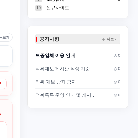
신규사이트
10
문보기
공지사항
더보기
보증업체 이용 안내
0
→
먹튀제보 게시판 작성 기준 안내
0
허위 제보 방지 공지
0
기
먹튀톡톡 운영 안내 및 게시판 이용 기준
0
기 →