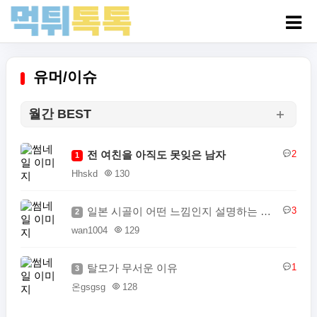
유머/이슈
월간 BEST
전 여친을 아직도 못잊은 남자
2
1
Hhskd
130
일본 시골이 어떤 느낌인지 설명하는 일본인
3
2
wan1004
129
탈모가 무서운 이유
1
3
온gsgsg
128