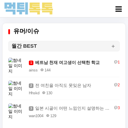
유머/이슈
월간 BEST
베트남 천재 여고생이 선택한 학교
1
1
ainss
144
전 여친을 아직도 못잊은 남자
2
2
Hhskd
130
일본 시골이 어떤 느낌인지 설명하는 일본인
3
3
wan1004
129