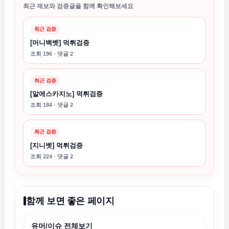
최근 제보와 검증글을 함께 확인해보세요
최근 검증
[머니백벳] 먹튀검증
조회 196 · 댓글 2
최근 검증
[알에스카지노] 먹튀검증
조회 184 · 댓글 2
최근 검증
[지니벳] 먹튀검증
조회 224 · 댓글 2
함께 보면 좋은 페이지
유머/이슈 전체보기