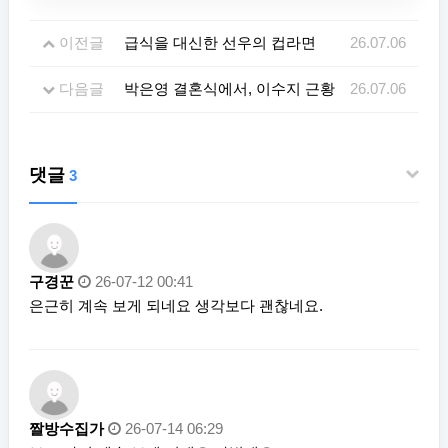
이전글
급식을 대신한 선우의 컵라면
26.07.06
다음글
박은영 결혼식에서, 이수지 근황
26.07.06
댓글
3
구경꾼
26-07-12 00:41
은근히 계속 보게 되네요 생각보다 괜찮네요.
짤방수집가
26-07-14 06:29