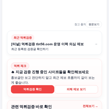
참고 출처
원문보기
최근 먹튀검증
→
[터널] 먹튀검증 tbt56.com 운영 이력 의심 제보
최근 등록된 검증글 확인하기
먹튀 체크
🔥 지금 검증 진행 중인 사이트들을 확인해보세요
홍보글만 보고 판단하지 말고 최근 제보 흐름까지 같이 보는
게 좋습니다.
먹튀검증 확인
피해 제보 보기
전체보기 →
관련 먹튀검증 바로 확인