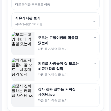
→
다른 유머글 목록으로 이동
자유게시판 보기
→
자유게시판으로 이동
→
모르는 고양이한테 먹을걸
줬는데
다른 유머/이슈 글 보기
→
의외로 사람들이 잘 모르는
세종대왕의 업적
다른 유머/이슈 글 보기
→
장사 진짜 잘하는 커피집
사장님.jpg
다른 유머/이슈 글 보기