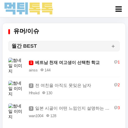
유머/이슈
월간 BEST
베트남 천재 여고생이 선택한 학교
1
1
ainss
144
전 여친을 아직도 못잊은 남자
2
2
Hhskd
130
일본 시골이 어떤 느낌인지 설명하는 일본인
3
3
wan1004
128