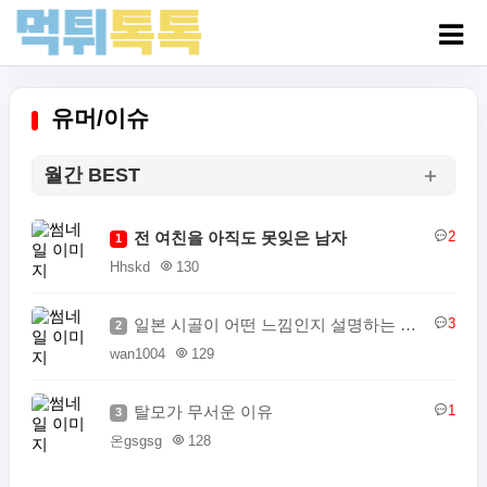
유머/이슈
월간 BEST
전 여친을 아직도 못잊은 남자
2
1
Hhskd
130
일본 시골이 어떤 느낌인지 설명하는 일본인
3
2
wan1004
129
탈모가 무서운 이유
1
3
온gsgsg
128