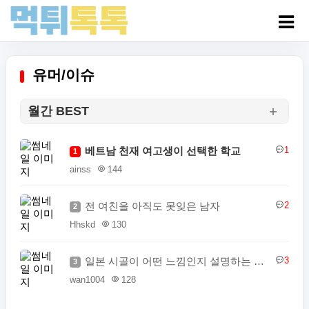
유머/이슈
월간 BEST
베트남 천재 여고생이 선택한 학교
1
1
ainss
144
전 여친을 아직도 못잊은 남자
2
2
Hhskd
130
일본 시골이 어떤 느낌인지 설명하는 일본인
3
3
wan1004
128