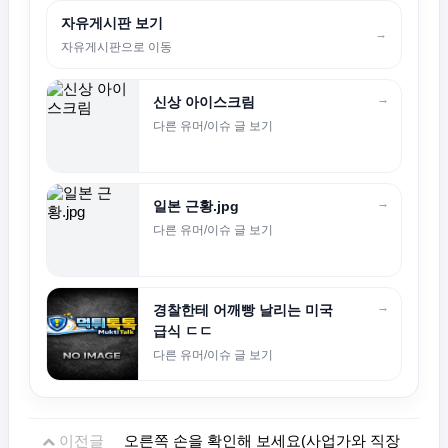
자유게시판 보기
→
자유게시판으로 이동
→
신상 아이스크림
다른 유머/이슈 글 보기
→
일본 근황.jpg
다른 유머/이슈 글 보기
→
경찰한테 어깨빵 날리는 미국
급식 ㄷㄷ
다른 유머/이슈 글 보기
이전글
오른쪽 손을 확인해 보세요(사업가와 직장