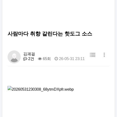
사람마다 취향 갈린다는 핫도그 소스
김괘걸
2건
65회
26-05-31 23:11