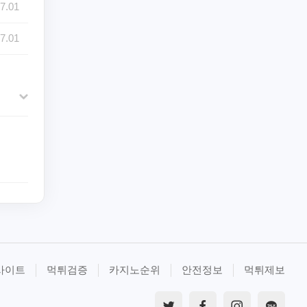
7.01
7.01
사이트
먹튀검증
카지노순위
안전정보
먹튀제보