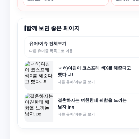
함께 보면 좋은 페이지
유머/이슈 전체보기
다른 유머글 목록으로 이동
ㅇㅎ)여친이 코스프레 섹X를 해준다고
했다...!!
다른 유머/이슈 글 보기
결혼하자는 여친한테 쎄함을 느끼는
남자.jpg
다른 유머/이슈 글 보기