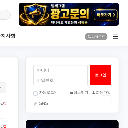
공지사항
자동로그인
정보찾기
회원가입
SNS
1
2