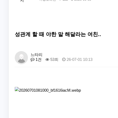
성관계 할 때 야한 말 해달라는 여친..
느타리
1건
53회
26-07-01 10:13