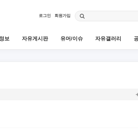
로그인
회원가입
정보
자유게시판
유머/이슈
자유갤러리