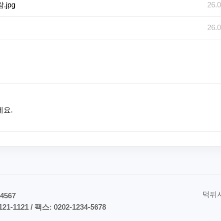
jpg
26.0
26.0
네요.
먹튀
4567
1121 / 팩스: 0202-1234-5678