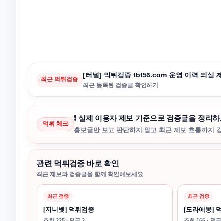
[터널] 먹튀검증 tbt56.com 운영 이력 의심 
최근 먹튀검증
최근 등록된 검증글 확인하기
❗ 실제 이용자 제보 기준으로 검증글을 정리
먹튀 체크
홍보글만 보고 판단하지 말고 최근 제보 흐름까지 같
관련 먹튀검증 바로 확인
최근 제보와 검증글을 함께 확인해보세요
최근 검증
최근 검증
[지니벳] 먹튀검증
[도라에몽] 
조회 225 · 댓글 2
조회 166 · 댓글