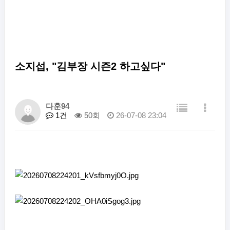
소지섭, "김부장 시즌2 하고싶다"
다훈94
1건
50회
26-07-08 23:04