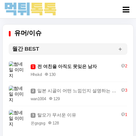
유머/이슈
월간 BEST
전 여친을 아직도 못잊은 남자
2
1
Hhskd
130
일본 시골이 어떤 느낌인지 설명하는 일본인
3
2
wan1004
129
탈모가 무서운 이유
1
3
온gsgsg
128