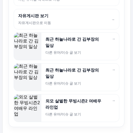
자유게시판 보기
→
자유게시판으로 이동
→
최근 하늘나라로 간 김부장의
일상
다른 유머/이슈 글 보기
→
최근 하늘나라로 간 김부장의
일상
다른 유머/이슈 글 보기
→
외모 살벌한 무빙시즌2 여배우
라인업
다른 유머/이슈 글 보기