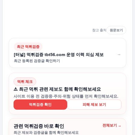
참고 출처
원문보기
최근 먹튀검증
→
[터널] 먹튀검증 tbt56.com 운영 이력 의심 제보
최근 등록된 검증글 확인하기
먹튀 체크
⚠️ 최근 먹튀 관련 제보도 함께 확인해보세요
사이트 이용 전 검증중·주의·위험 상태를 먼저 확인해보세요.
먹튀검증 확인
피해 제보 보기
전체보기 →
관련 먹튀검증 바로 확인
최근 제보와 검증글을 함께 확인해보세요