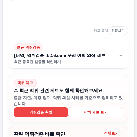
참고 출처
원문보기
최근 먹튀검증
→
[터널] 먹튀검증 tbt56.com 운영 이력 의심 제보
최근 등록된 검증글 확인하기
먹튀 체크
⚠️ 최근 먹튀 관련 제보도 함께 확인해보세요
출금 지연, 계정 정지, 먹튀 의심 사례를 기준으로 정리하고 있
습니다.
먹튀검증 확인
피해 제보 보기
전체보기 →
관련 먹튀검증 바로 확인