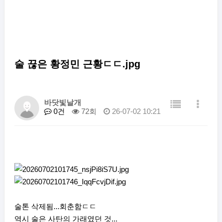
술 끊은 황정민 근황ㄷㄷ.jpg
바닷빛날개
0건
72회
26-07-02 10:21
술톤 삭제됨...회춘함ㄷㄷ
역시 술은 사탄의 가래였던 것...