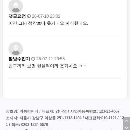
댓글요정
26-07-10 23:02
이건 그냥 생각보다 웃기네요 피식했네요.
짤방수집가
26-07-11 23:55
친구끼리 보면 현실적이라 웃기네요 ㅋㅋ
상호명: 먹튀컴퍼니 / 대표자: 김나영 / 사업자등록번호: 123-23-4567
소재지: 서울시 강남구 역삼동 251-1112-1404 / 대표전화:010-1121-112
1 / 팩스: 0202-1234-5678