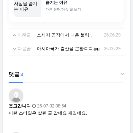
숨기는 이유
다른 유머/이슈 글 보기
이전글
소세지 공장에서 나온 불량..
26.06.29
다음글
아시아국가 출산율 근황ㄷㄷ.jpg
26.06.29
댓글
3
웃고갑니다
26-07-02 08:54
이런 스타일은 살린 글 같네요 재밌네요.