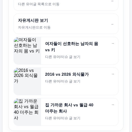
→
다른 유머글 목록으로 이동
자유게시판 보기
→
자유게시판으로 이동
→
여자들이 선호하는 남자의 몸
vs 키
다른 유머/이슈 글 보기
→
2016 vs 2026 외식물가
다른 유머/이슈 글 보기
→
집 가까운 회사 vs 월급 40
더주는 회사
다른 유머/이슈 글 보기