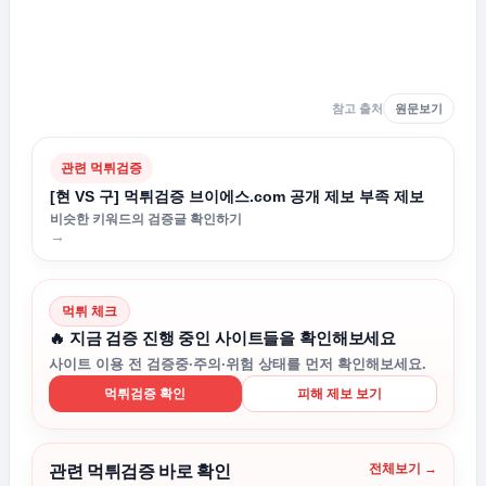
참고 출처
원문보기
관련 먹튀검증
[현 VS 구] 먹튀검증 브이에스.com 공개 제보 부족 제보
비슷한 키워드의 검증글 확인하기
→
먹튀 체크
🔥 지금 검증 진행 중인 사이트들을 확인해보세요
사이트 이용 전 검증중·주의·위험 상태를 먼저 확인해보세요.
먹튀검증 확인
피해 제보 보기
전체보기 →
관련 먹튀검증 바로 확인