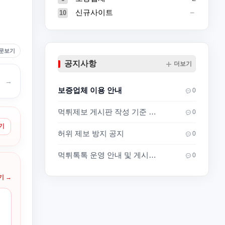
신규사이트
10
문보기
공지사항
더보기
→
보증업체 이용 안내
0
먹튀제보 게시판 작성 기준 안내
0
기
허위 제보 방지 공지
0
먹튀톡톡 운영 안내 및 게시판 이용 기준
0
기 →