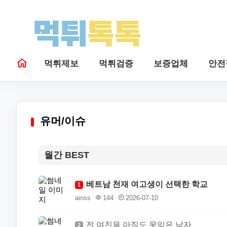
먹튀제보
먹튀검증
보증업체
안전
유머/이슈
월간 BEST
베트남 천재 여고생이 선택한 학교
1
ainss
144
2026-07-10
전 여친을 아직도 못잊은 남자
2