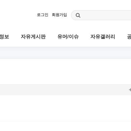
로그인
회원가입
정보
자유게시판
유머/이슈
자유갤러리