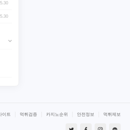
5.30
5.30
사이트
먹튀검증
카지노순위
안전정보
먹튀제보