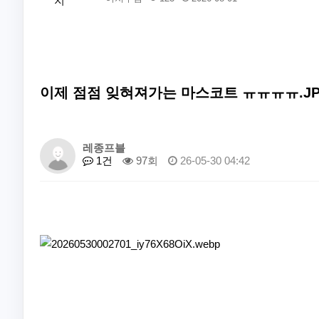
이제 점점 잊혀져가는 마스코트 ㅠㅠㅠㅠ.J
레종프블
1건
97회
26-05-30 04:42