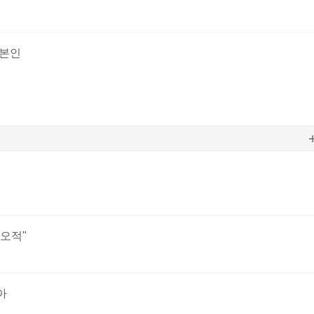
일본인
오적"
아