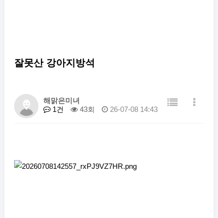
잘못산 강아지방석
해맑은미녀
1건
43회
26-07-08 14:43