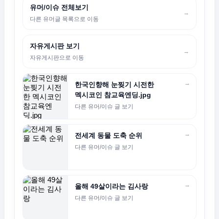
유머/이슈 전체보기
→
다른 유머글 목록으로 이동
자유게시판 보기
→
자유게시판으로 이동
→
한국인향해 눈찢기 시전한
멕시코인 참교육엔딩.jpg
다른 유머/이슈 글 보기
→
전세계 동물 도축 순위
다른 유머/이슈 글 보기
→
올해 49살이라는 김사랑
다른 유머/이슈 글 보기