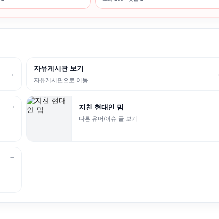
자유게시판 보기
→
자유게시판으로 이동
→
지친 현대인 밈
다른 유머/이슈 글 보기
→