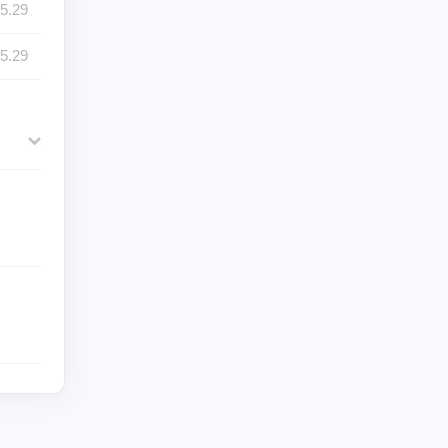
5.29
5.29