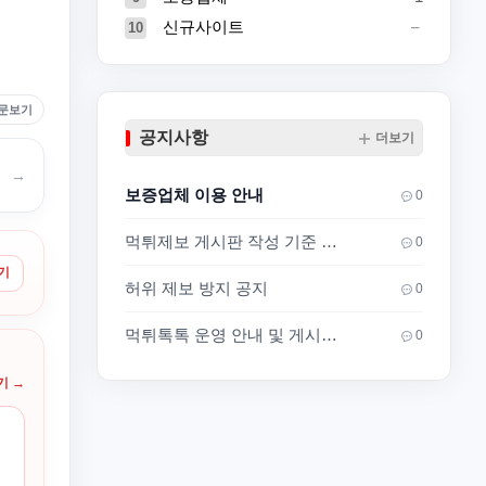
신규사이트
10
문보기
공지사항
더보기
→
보증업체 이용 안내
0
먹튀제보 게시판 작성 기준 안내
0
기
허위 제보 방지 공지
0
먹튀톡톡 운영 안내 및 게시판 이용 기준
0
기 →