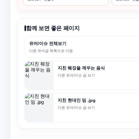
함께 보면 좋은 페이지
유머/이슈 전체보기
다른 유머글 목록으로 이동
지친 췌장을 깨우는 음식
다른 유머/이슈 글 보기
지친 현대인 밈 .jpg
다른 유머/이슈 글 보기