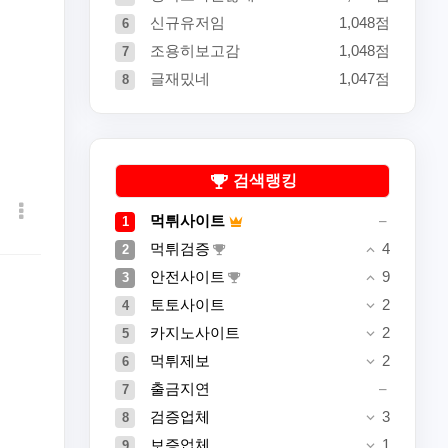
신규유저임
1,048점
6
조용히보고감
1,048점
7
글재밌네
1,047점
8
검색랭킹
먹튀사이트
1
먹튀검증
4
2
안전사이트
9
3
토토사이트
2
4
카지노사이트
2
5
먹튀제보
2
6
출금지연
7
검증업체
3
8
보증업체
1
9