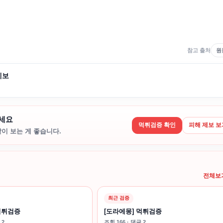
참고 출처
원
제보
보세요
먹튀검증 확인
피해 제보 보
이 보는 게 좋습니다.
전체보
최근 검증
먹튀검증
[도라에몽] 먹튀검증
 2
조회 166 · 댓글 2