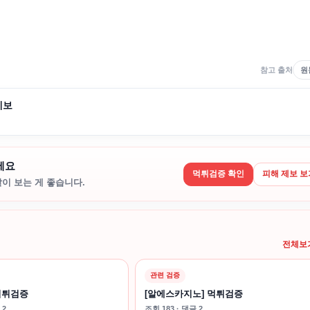
참고 출처
원
제보
세요
먹튀검증 확인
피해 제보 보
이 보는 게 좋습니다.
전체보
관련 검증
먹튀검증
[알에스카지노] 먹튀검증
 2
조회 183 · 댓글 2