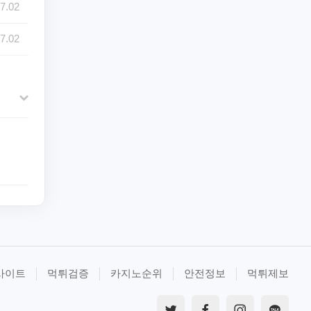
7.02
7.02
사이트
먹튀검증
카지노순위
안전정보
먹튀제보