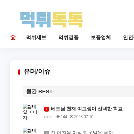
먹튀제보
먹튀검증
보증업체
안전
유머/이슈
월간 BEST
베트남 천재 여고생이 선택한 학교
1
ainss
144
2026-07-10
전 여친을 아직도 못잊은 남자
2