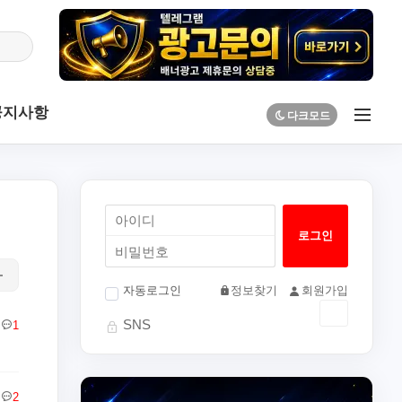
공지사항
자동로그인
정보찾기
회원가입
SNS
1
2