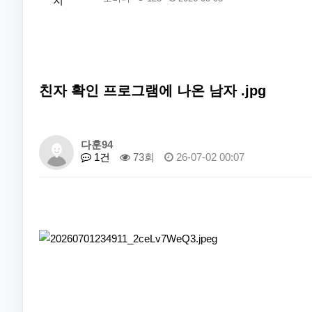
친자 확인 프로그램에 나온 남자 .jpg
다훈94
1건
73회
26-07-02 00:07