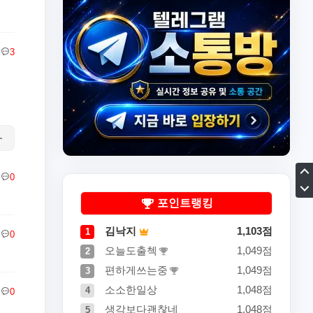
3
0
포인트랭킹
김낙지
1,103점
1
0
오늘도출첵
1,049점
2
편하게쓰는중
1,049점
3
소소한일상
1,048점
4
0
생각보다괜찮네
1,048점
5