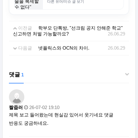
다른 유머/이슈 글 보기
이전글
학부모 단톡방, "선크림 공지 안해준 학교"
신고하면 처벌 가능할까요?
26.06.29
다음글
넷플릭스와 OCN의 차이.
26.06.29
댓글
1
짤줍러
26-07-02 19:10
제목 보고 들어왔는데 현실감 있어서 웃기네요 댓글
반응도 궁금하네요.