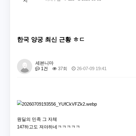
한국 양궁 최신 근황 ㅎㄷ
세븐니마
1건
37회
26-07-09 19:41
원딜의 민족 그 자체
147하고도 져야하네ㅋㅋㅋㅋㅋ