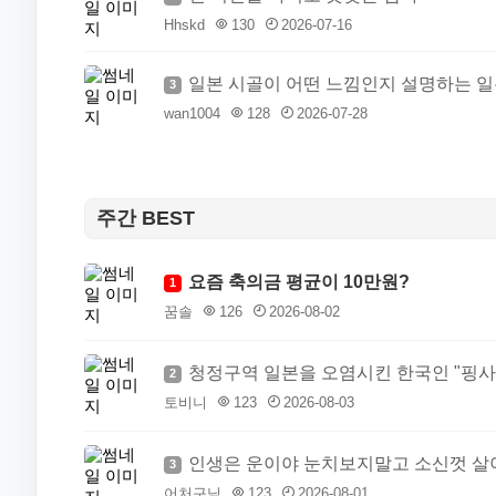
Hhskd
130
2026-07-16
일본 시골이 어떤 느낌인지 설명하는 
3
wan1004
128
2026-07-28
주간 BEST
요즘 축의금 평균이 10만원?
1
꿈솔
126
2026-08-02
청정구역 일본을 오염시킨 한국인 "핑사
2
토비니
123
2026-08-03
인생은 운이야 눈치보지말고 소신껏 살
3
어처구님
123
2026-08-01