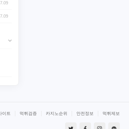
7.09
7.09
사이트
먹튀검증
카지노순위
안전정보
먹튀제보