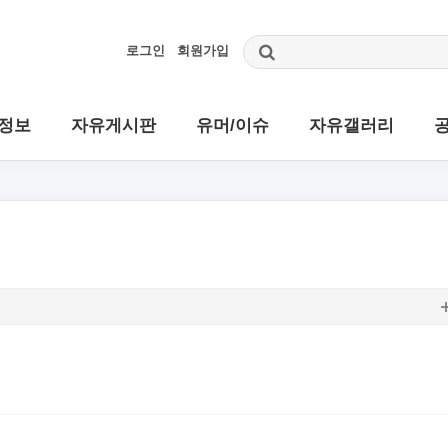
로그인
회원가입
정보
자유게시판
유머/이슈
자유갤러리