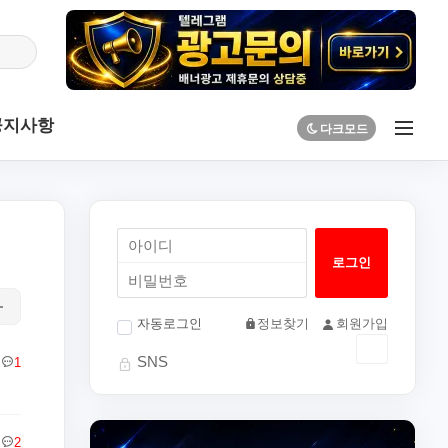
공지사항
자동로그인
정보찾기
회원가입
SNS
1
2