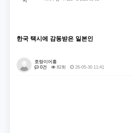
한국 택시에 감동받은 일본인
호랑이어흥
0건
82회
26-05-30 11:41