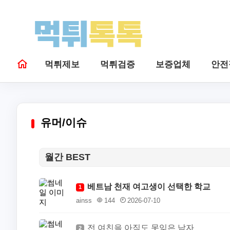
먹튀제보
먹튀검증
보증업체
안전
유머/이슈
월간 BEST
베트남 천재 여고생이 선택한 학교
1
ainss
144
2026-07-10
전 여친을 아직도 못잊은 남자
2