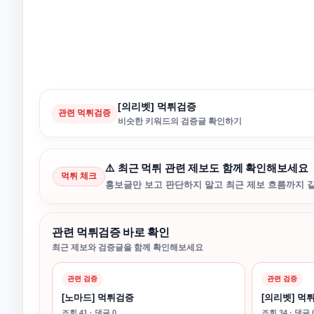
[의리벳] 먹튀검증
관련 먹튀검증
비슷한 키워드의 검증글 확인하기
⚠️ 최근 먹튀 관련 제보도 함께 확인해보세요
먹튀 체크
홍보글만 보고 판단하지 말고 최근 제보 흐름까지 같
관련 먹튀검증 바로 확인
최근 제보와 검증글을 함께 확인해보세요
관련 검증
관련 검증
[노마드] 먹튀검증
[의리벳] 먹
조회 41 · 댓글 0
조회 34 · 댓글 