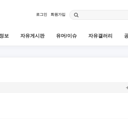
로그인
회원가입
정보
자유게시판
유머/이슈
자유갤러리