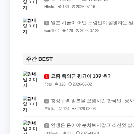
Hhskd
130
2026-07-16
일본 시골이 어떤 느낌인지 설명하는 
3
wan1004
128
2026-07-28
주간 BEST
요즘 축의금 평균이 10만원?
1
꿈솔
126
2026-08-02
청정구역 일본을 오염시킨 한국인 "핑사
2
토비니
124
2026-08-03
인생은 운이야 눈치보지말고 소신껏 살
3
어처구님
123
2026-08-01