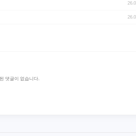
26.0
26.0
된 댓글이 없습니다.