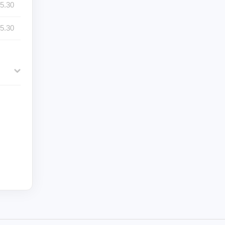
5.30
5.30