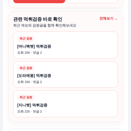
전체보기 →
관련 먹튀검증 바로 확인
최근 제보와 검증글을 함께 확인해보세요
최근 검증
[머니백벳] 먹튀검증
조회 200 · 댓글 2
최근 검증
[도라에몽] 먹튀검증
조회 166 · 댓글 2
최근 검증
[지니벳] 먹튀검증
조회 225 · 댓글 2