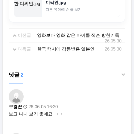
디씨인.jpg
다른 유머/이슈 글 보기
이전글
영화보다 영화 같은 마이클 잭슨 방한기록
26.05.30
다음글
한국 택시에 감동받은 일본인
26.05.30
댓글
2
구경꾼
26-06-05 16:20
보고 나니 보기 좋네요 ㅋㅋ