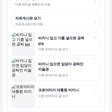
→
다른 유머글 목록으로 이동
자유게시판 보기
→
자유게시판으로 이동
→
비키니 입고 기름 넣으면 공짜
jpg
다른 유머/이슈 글 보기
→
비키니 입으면 입당이 공짜인
미술관
다른 유머/이슈 글 보기
→
크로아티아 대통령 비키니
다른 유머/이슈 글 보기