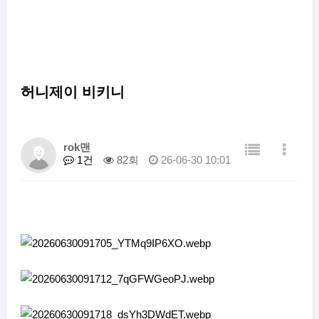
허니제이 비키니
rok맨
1건
82회
26-06-30 10:01