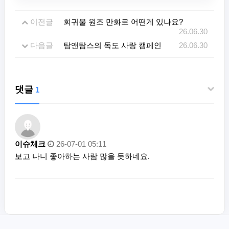
이전글
회귀물 원조 만화로 어떤게 있나요?
26.06.30
다음글
탐앤탐스의 독도 사랑 캠페인
26.06.30
댓글
1
이슈체크
26-07-01 05:11
보고 나니 좋아하는 사람 많을 듯하네요.