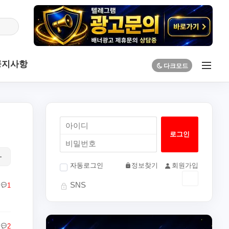
공지사항
자동로그인
정보찾기
회원가입
SNS
1
2