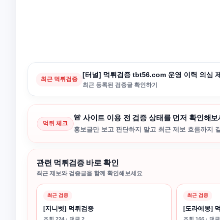
[터널] 먹튀검증 tbt56.com 운영 이력 의심 
최근 먹튀검증
최근 등록된 검증글 확인하기
🚨 사이트 이용 전 검증 상태를 먼저 확인해
먹튀 체크
홍보글만 보고 판단하지 말고 최근 제보 흐름까지 같
관련 먹튀검증 바로 확인
최근 제보와 검증글을 함께 확인해보세요
최근 검증
최근 검증
[지니벳] 먹튀검증
[도라에몽] 
조회 224 · 댓글 2
조회 166 · 댓글