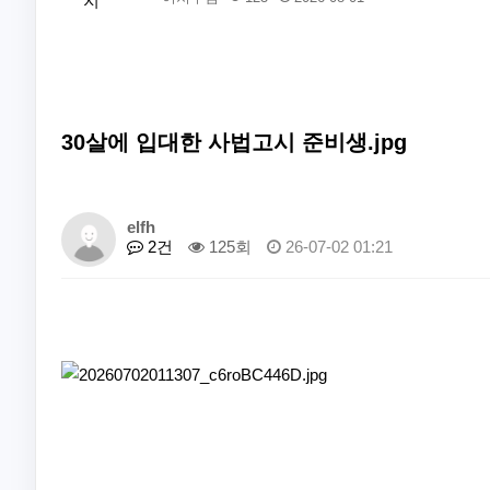
30살에 입대한 사법고시 준비생.jpg
elfh
2건
125회
26-07-02 01:21