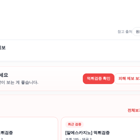
참고 출처
원
제보
보세요
먹튀검증 확인
피해 제보 보
이 보는 게 좋습니다.
전체보
최근 검증
먹튀검증
[알에스카지노] 먹튀검증
 2
조회 185 · 댓글 2