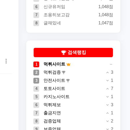
신규유저임
1,048점
6
조용히보고감
1,048점
7
글재밌네
1,047점
8
검색랭킹
먹튀사이트
1
먹튀검증
3
2
안전사이트
1
3
토토사이트
7
4
카지노사이트
1
5
먹튀제보
3
6
출금지연
1
7
검증업체
2
8
보증업체
2
9