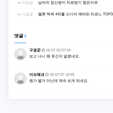
이전글
남자의 정신병이 치료받기 힘든이유
다음글
멜론 떡벽 4위를 드디어 깨버린 리센느 TOP3
댓글
2
구경꾼
26-07-03 07:54
보고 나니 왜 웃긴지 알겠네요.
이슈체크
26-07-07 18:45
뭔가 별거 아닌데 계속 보게 되네요.